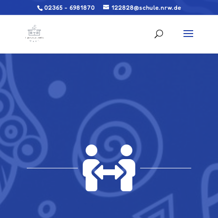
02365 - 6981870
122828@schule.nrw.de
OGS (Offene Ganztagsschule)
