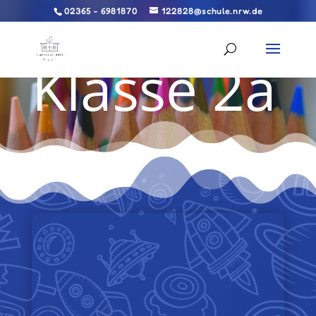
02365 - 6981870
122828@schule.nrw.de
Klasse 2a