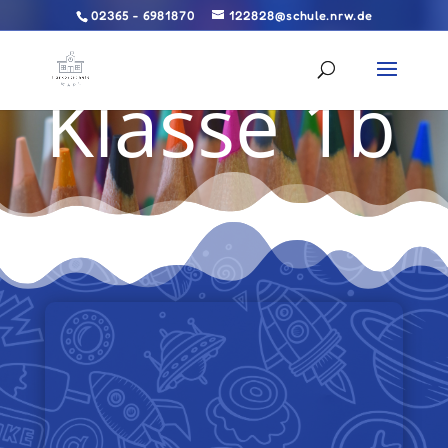
02365 - 6981870
122828@schule.nrw.de
Klasse 1b